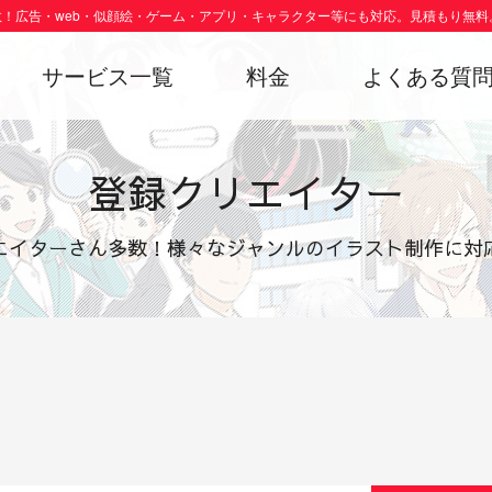
告・web・似顔絵・ゲーム・アプリ・キャラクター等にも対応。見積もり無料。お問い
サービス一覧
料金
よくある質
登録クリエイター
エイターさん多数！様々なジャンルのイラスト制作に対