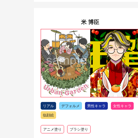
米 博臣
リアル
デフォルメ
男性キャラ
女性キャラ
似顔絵
アニメ塗り
ブラシ塗り