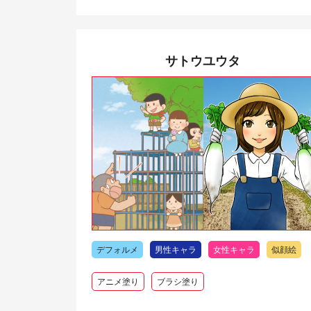
サトウユウタ
デフォルメ
男性キャラ
女性キャラ
似顔絵
アニメ塗り
ブラシ塗り