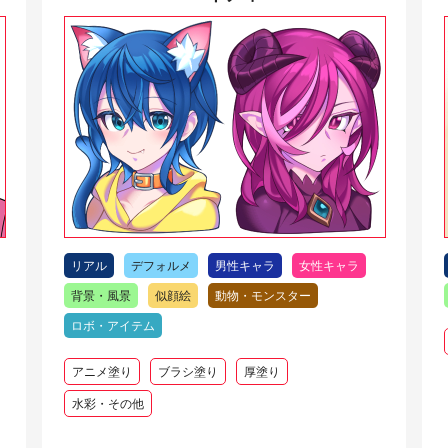
リアル
デフォルメ
男性キャラ
女性キャラ
背景・風景
似顔絵
動物・モンスター
ロボ・アイテム
アニメ塗り
ブラシ塗り
厚塗り
水彩・その他