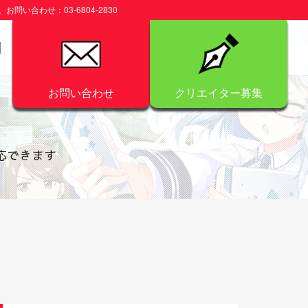
合わせ：03-6804-2830
問
お問い合わせ
クリエイター募集
応できます