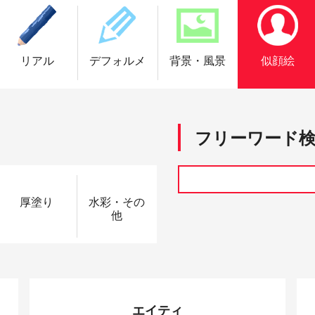
リアル
デフォルメ
背景・風景
似顔絵
フリーワード
厚塗り
水彩・その
他
エイティ