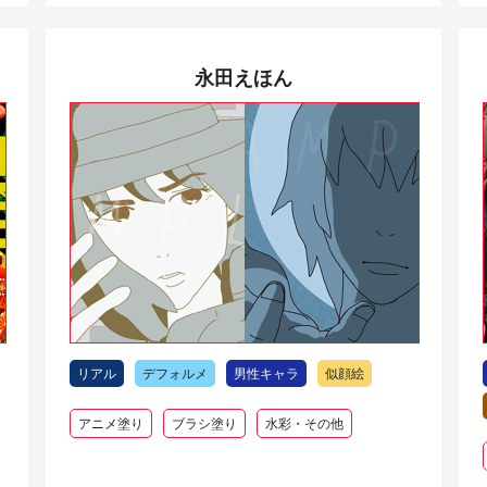
永田えほん
リアル
デフォルメ
男性キャラ
似顔絵
アニメ塗り
ブラシ塗り
水彩・その他