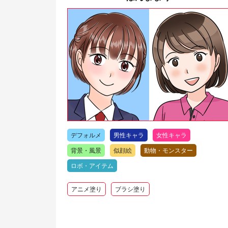
デフォルメ
男性キャラ
女性キャラ
背景・風景
似顔絵
動物・モンスター
ロボ・アイテム
アニメ塗り
ブラシ塗り