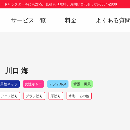
キャラクター等にも対応。見積もり無料。お問い合わせ：03-6804-2830
サービス一覧
料金
よくある質
川口 海
男性キャラ
女性キャラ
デフォルメ
背景・風景
アニメ塗り
ブラシ塗り
厚塗り
水彩・その他