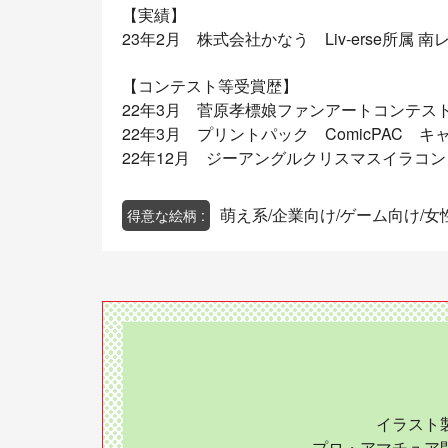
【実績】
23年2月 株式会社かなう Liv-erse所属 
【コンテスト等受賞歴】
22年3月 菅原孝標娘ファンアートコンテス
22年3月 プリントパック ComicPAC 
22年12月 ジーアングルクリスマスイラコ
萌え系/企業向け/ゲーム向け/女
得意な絵柄 :
イラスト
プロ・アマチュア